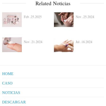
Related Noticias
Feb .25.2025
Nov .25.2024
Nov .21.2024
Jul .18.2024
HOME
CASO
NOTICIAS
Industry News
DESCARGAR