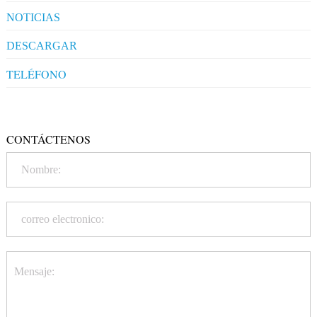
NOTICIAS
Industry News
DESCARGAR
TELÉFONO
+86-20-86172272
CONTÁCTENOS