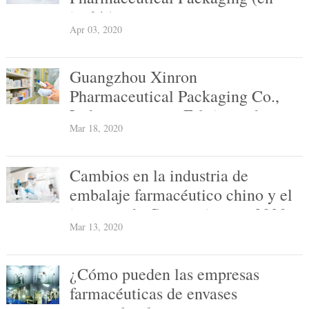
inglés)
Apr 03, 2020
Guangzhou Xinron
Pharmaceutical Packaging Co.,
Ltd., en tant que Fabricant de
Mar 18, 2020
tubes d 'aluminium medicinaux,
adople concept de manufacture
intellige
Cambios en la industria de
embalaje farmacéutico chino y el
impacto de Coronavirus en 2020
Mar 13, 2020
¿Cómo pueden las empresas
farmacéuticas de envases