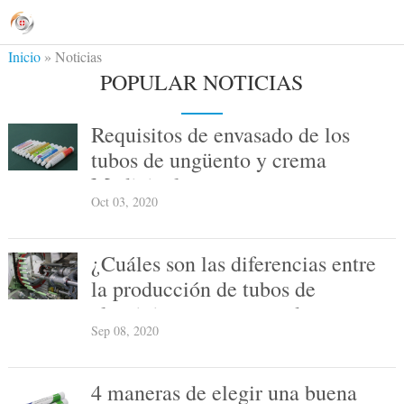
Inicio
»
Noticias
POPULAR NOTICIAS
Requisitos de envasado de los
tubos de ungüento y crema
Medicinal
Oct 03, 2020
¿Cuáles son las diferencias entre
la producción de tubos de
aluminio para envases de
Sep 08, 2020
productos cosméticos y
farmacéuticos?
4 maneras de elegir una buena