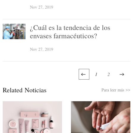
aprovechar las nuevas
Nov 27, 2019
oportunidades?
¿Cuál es la tendencia de los
envases farmacéuticos?
Nov 27, 2019
1
2
Related Noticias
Para leer más
>>