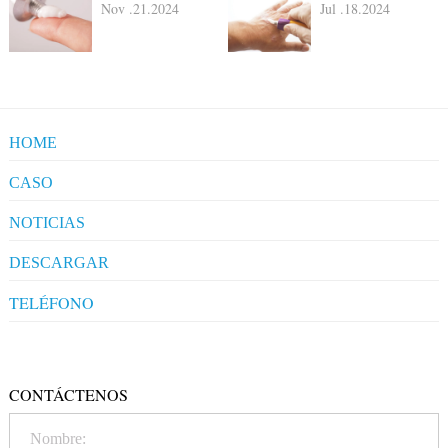
Nov .21.2024
Jul .18.2024
HOME
CASO
NOTICIAS
Industry News
DESCARGAR
TELÉFONO
+86-20-86172272
CONTÁCTENOS