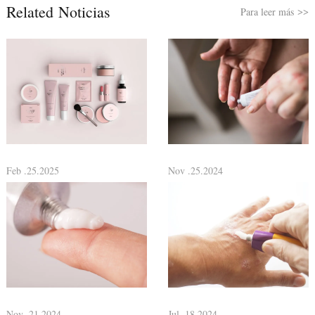
Related Noticias
Para leer más
>>
Feb .25.2025
Nov .25.2024
Nov .21.2024
Jul .18.2024