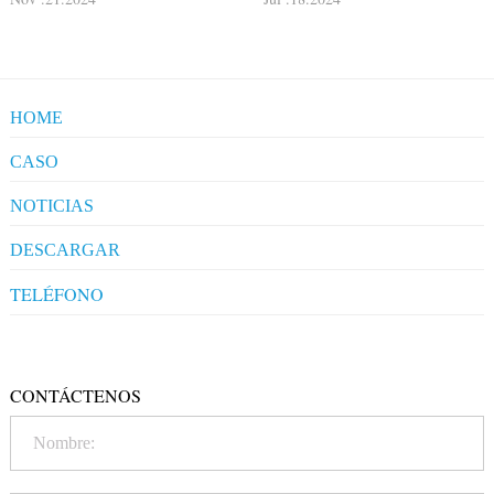
HOME
CASO
NOTICIAS
Industry News
DESCARGAR
TELÉFONO
+86-20-86172272
CONTÁCTENOS