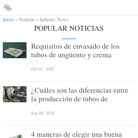
Inicio
»
Noticias
»
Industry News
POPULAR NOTICIAS
Requisitos de envasado de los
tubos de ungüento y crema
Medicinal
Oct 03, 2020
¿Cuáles son las diferencias entre
la producción de tubos de
aluminio para envases de
Sep 08, 2020
productos cosméticos y
farmacéuticos?
4 maneras de elegir una buena